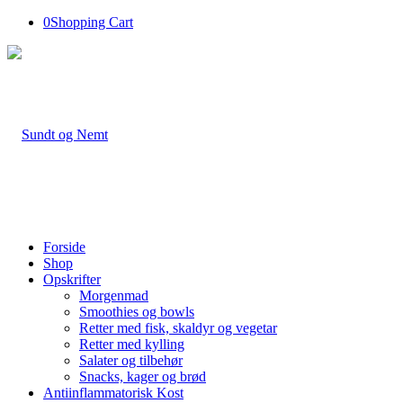
0
Shopping Cart
Forside
Shop
Opskrifter
Morgenmad
Smoothies og bowls
Retter med fisk, skaldyr og vegetar
Retter med kylling
Salater og tilbehør
Snacks, kager og brød
Antiinflammatorisk Kost