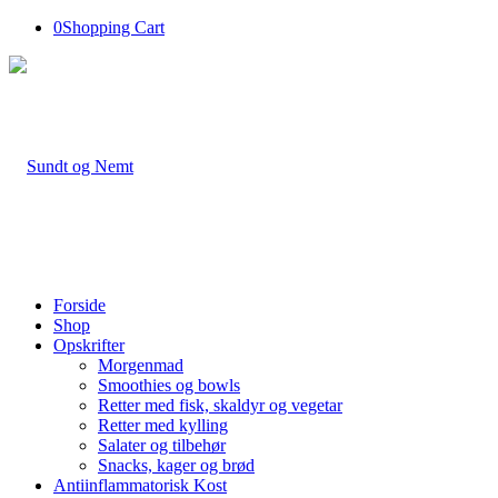
0
Shopping Cart
Forside
Shop
Opskrifter
Morgenmad
Smoothies og bowls
Retter med fisk, skaldyr og vegetar
Retter med kylling
Salater og tilbehør
Snacks, kager og brød
Antiinflammatorisk Kost