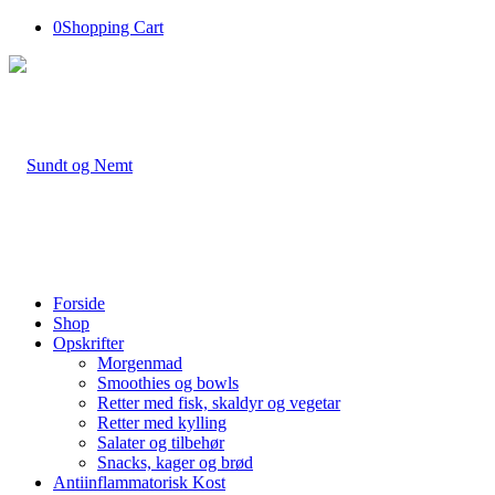
0
Shopping Cart
Forside
Shop
Opskrifter
Morgenmad
Smoothies og bowls
Retter med fisk, skaldyr og vegetar
Retter med kylling
Salater og tilbehør
Snacks, kager og brød
Antiinflammatorisk Kost