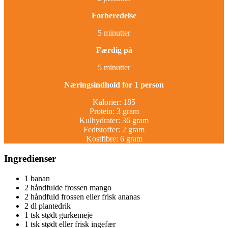
Forberedelse
5 minutter
Færdig på
5 minutter
Næringsindhold for 1 person
Kalorier: 185
Protein: 3 gram
Kulhydrater: 36 gram
Fedtstoffer: 2 gram
Kostfibre: 6 gram
Ingredienser
1 banan
2 håndfulde frossen mango
2 håndfuld frossen eller frisk ananas
2 dl plantedrik
1 tsk stødt gurkemeje
1 tsk stødt eller frisk ingefær