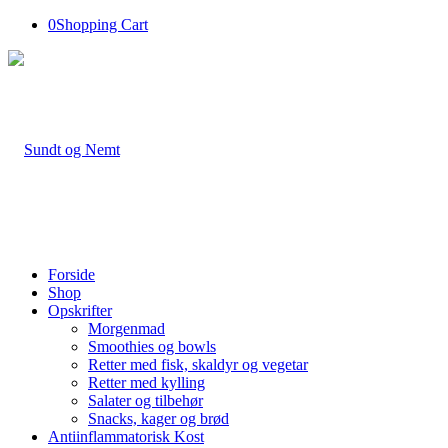
0
Shopping Cart
Forside
Shop
Opskrifter
Morgenmad
Smoothies og bowls
Retter med fisk, skaldyr og vegetar
Retter med kylling
Salater og tilbehør
Snacks, kager og brød
Antiinflammatorisk Kost