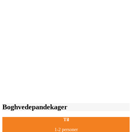
Boghvedepandekager
Til
1-2 personer