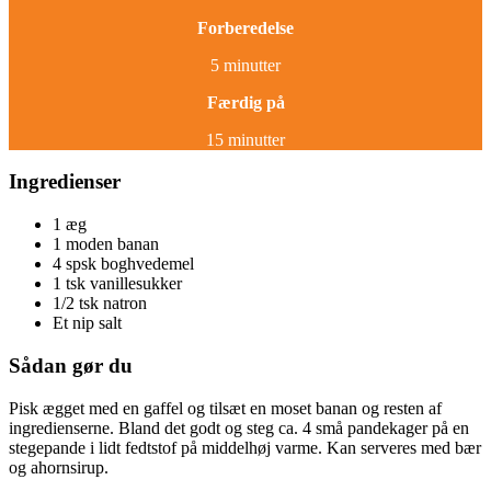
Forberedelse
5 minutter
Færdig på
15 minutter
Ingredienser
1 æg
1 moden banan
4 spsk boghvedemel
1 tsk vanillesukker
1/2 tsk natron
Et nip salt
Sådan gør du
Pisk ægget med en gaffel og tilsæt en moset banan og resten af
ingredienserne. Bland det godt og steg ca. 4 små pandekager på en
stegepande i lidt fedtstof på middelhøj varme. Kan serveres med bær
og ahornsirup.