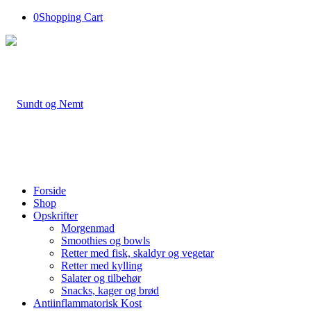
0
Shopping Cart
Forside
Shop
Opskrifter
Morgenmad
Smoothies og bowls
Retter med fisk, skaldyr og vegetar
Retter med kylling
Salater og tilbehør
Snacks, kager og brød
Antiinflammatorisk Kost