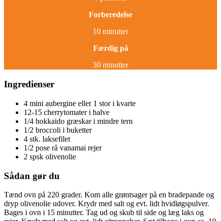
Forberedelse
10 minutter
Færdig på
30 minutter
Ingredienser
4 mini aubergine eller 1 stor i kvarte
12-15 cherrytomater i halve
1/4 hokkaido græskar i mindre tern
1/2 broccoli i buketter
4 stk. laksefilet
1/2 pose rå vanamai rejer
2 spsk olivenolie
Sådan gør du
Tænd ovn på 220 grader. Kom alle grøntsager på en bradepande og
dryp olivenolie udover. Krydr med salt og evt. lidt hvidløgspulver.
Bages i ovn i 15 minutter. Tag ud og skub til side og læg laks og