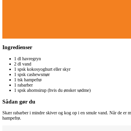
Ingredienser
1 dl havregryn
2 dl vand
1 spsk kokosyoghurt eller skyr
1 spsk cashewsmør
1 tsk hampefrø
1 rabarber
1 spsk ahornsirup (hvis du ønsker sødme)
Sådan gør du
Skær rabarber i mindre skiver og kog op i en smule vand. Når de er m
hampefrø.