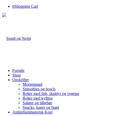
0
Shopping Cart
Forside
Shop
Opskrifter
Morgenmad
Smoothies og bowls
Retter med fisk, skaldyr og vegetar
Retter med kylling
Salater og tilbehør
Snacks, kager og brød
Antiinflammatorisk Kost