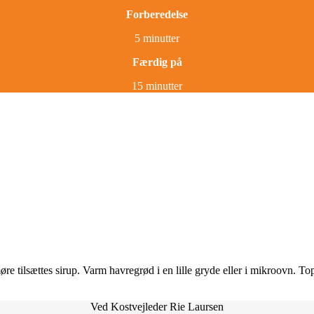
Forberedelse
5 minutter
Færdig på
15 minutter
øre tilsættes sirup. Varm havregrød i en lille gryde eller i mikroovn.
Ved Kostvejleder Rie Laursen