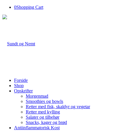
0
Shopping Cart
Forside
Shop
Opskrifter
Morgenmad
Smoothies og bowls
Retter med fisk, skaldyr og vegetar
Retter med kylling
Salater og tilbehør
Snacks, kager og brød
Antiinflammatorisk Kost