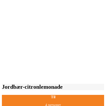
Jordbær-citronlemonade
Til
4 personer