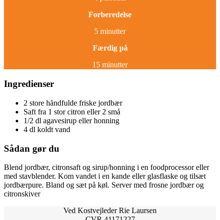
Forberedelse
5 minutter
Færdig på
15 minutter
Ingredienser
2 store håndfulde friske jordbær
Saft fra 1 stor citron eller 2 små
1/2 dl agavesirup eller honning
4 dl koldt vand
Sådan gør du
Blend jordbær, citronsaft og sirup/honning i en foodprocessor eller
med stavblender. Kom vandet i en kande eller glasflaske og tilsæt
jordbærpure. Bland og sæt på køl. Server med frosne jordbær og
citronskiver
Ved Kostvejleder Rie Laursen
CVR 41171227