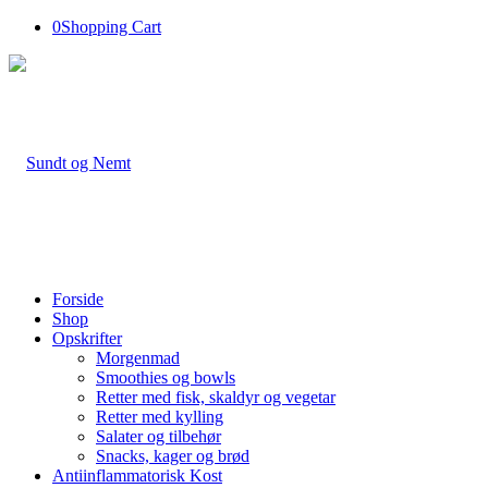
0
Shopping Cart
Forside
Shop
Opskrifter
Morgenmad
Smoothies og bowls
Retter med fisk, skaldyr og vegetar
Retter med kylling
Salater og tilbehør
Snacks, kager og brød
Antiinflammatorisk Kost