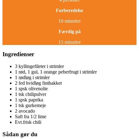
Forberedelse
10 minutter
Færdig på
15 minutter
Ingredienser
3 kyllingefileter i strimler
1 rød, 1 gul, 1 orange peberfrugt i strimler
1 rødløg i strimler
2 fed hvidløg finthakket
1 spsk olivenolie
1 tsk chilipulver
1 spsk paprika
1 tsk gurkemeje
2 avocado
Saft fra 1/2 lime
Evt.frisk chili
Sådan gør du