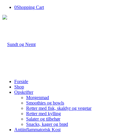
0
Shopping Cart
Forside
Shop
Opskrifter
Morgenmad
Smoothies og bowls
Retter med fisk, skaldyr og vegetar
Retter med kylling
Salater og tilbehør
Snacks, kager og brød
Antiinflammatorisk Kost