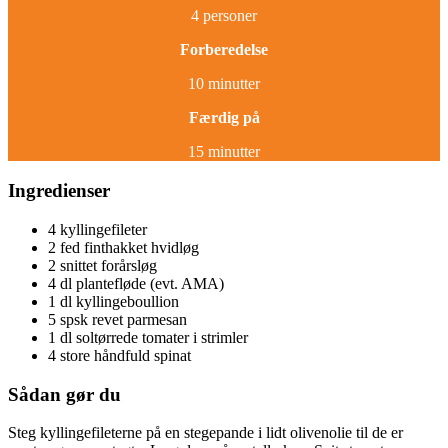
4 personer
Forberedelse
10 minutter
Færdig på
15 minutter
Ingredienser
4 kyllingefileter
2 fed finthakket hvidløg
2 snittet forårsløg
4 dl plantefløde (evt. AMA)
1 dl kyllingeboullion
5 spsk revet parmesan
1 dl soltørrede tomater i strimler
4 store håndfuld spinat
Sådan gør du
Steg kyllingefileterne på en stegepande i lidt olivenolie til de er