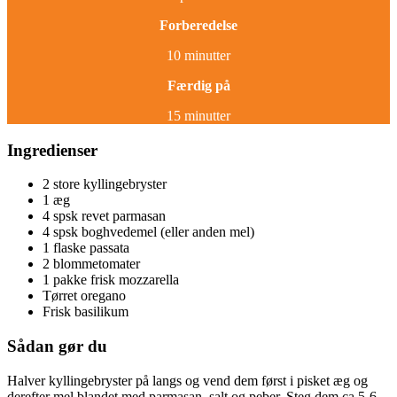
Forberedelse
10 minutter
Færdig på
15 minutter
Ingredienser
2 store kyllingebryster
1 æg
4 spsk revet parmasan
4 spsk boghvedemel (eller anden mel)
1 flaske passata
2 blommetomater
1 pakke frisk mozzarella
Tørret oregano
Frisk basilikum
Sådan gør du
Halver kyllingebryster på langs og vend dem først i pisket æg og
derefter mel blandet med parmasan, salt og peber. Steg dem ca 5-6