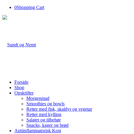
0
Shopping Cart
Forside
Shop
Opskrifter
Morgenmad
Smoothies og bowls
Retter med fisk, skaldyr og vegetar
Retter med kylling
Salater og tilbehør
Snacks, kager og brød
Antiinflammatorisk Kost