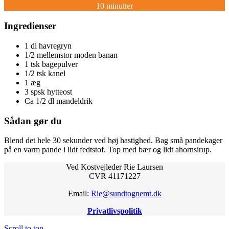
10 minutter
Ingredienser
1 dl havregryn
1/2 mellemstor moden banan
1 tsk bagepulver
1/2 tsk kanel
1 æg
3 spsk hytteost
Ca 1/2 dl mandeldrik
Sådan gør du
Blend det hele 30 sekunder ved høj hastighed. Bag små pandekager
på en varm pande i lidt fedtstof. Top med bær og lidt ahornsirup.
Ved Kostvejleder Rie Laursen
CVR 41171227
Email:
Rie@sundtognemt.dk
Privatlivspolitik
Scroll to top