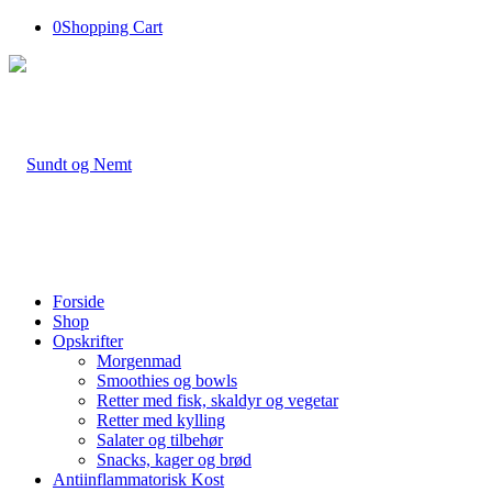
0
Shopping Cart
Forside
Shop
Opskrifter
Morgenmad
Smoothies og bowls
Retter med fisk, skaldyr og vegetar
Retter med kylling
Salater og tilbehør
Snacks, kager og brød
Antiinflammatorisk Kost