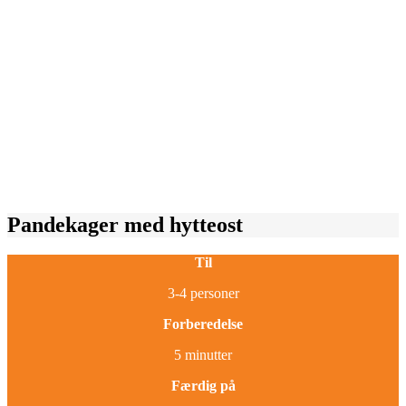
Pandekager med hytteost
Til
3-4 personer
Forberedelse
5 minutter
Færdig på