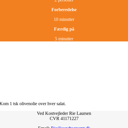
Forberedelse
10 minutter
Færdig på
5 minutter
Kom 1 tsk olivenolie over hver salat.
Ved Kostvejleder Rie Laursen
CVR 41171227