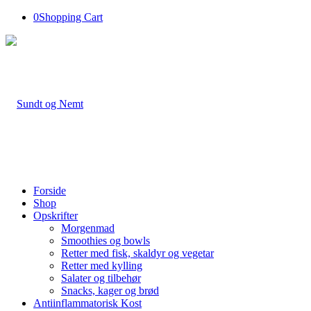
0
Shopping Cart
Forside
Shop
Opskrifter
Morgenmad
Smoothies og bowls
Retter med fisk, skaldyr og vegetar
Retter med kylling
Salater og tilbehør
Snacks, kager og brød
Antiinflammatorisk Kost