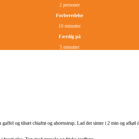
2 personer
Forberedelse
10 minutter
Færdig på
5 minutter
 gaffel og tilsæt chiafrø og ahornsirup. Lad det simre i 2 min og afkøl 