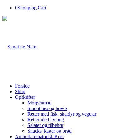
0
Shopping Cart
Forside
Shop
Opskrifter
Morgenmad
Smoothies og bowls
Retter med fisk, skaldyr og vegetar
Retter med kylling
Salater og tilbehør
Snacks, kager og brød
Antiinflammatorisk Kost