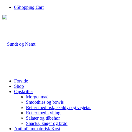
0
Shopping Cart
Forside
Shop
Opskrifter
Morgenmad
Smoothies og bowls
Retter med fisk, skaldyr og vegetar
Retter med kylling
Salater og tilbehør
Snacks, kager og brød
Antiinflammatorisk Kost