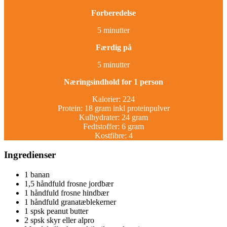
Forberedelse
5 minutter
Færdig på
5 minutter
Næringsindhold for
1 person
Kalorier: 224
Protein: 18 gram inkl proteinpulver
Kulhydrater: 24 gram
Fedtstoffer: 6 gram
Kostfibre: 4
Ingredienser
1 banan
1,5 håndfuld frosne jordbær
1 håndfuld frosne hindbær
1 håndfuld granatæblekerner
1 spsk peanut butter
2 spsk skyr eller alpro