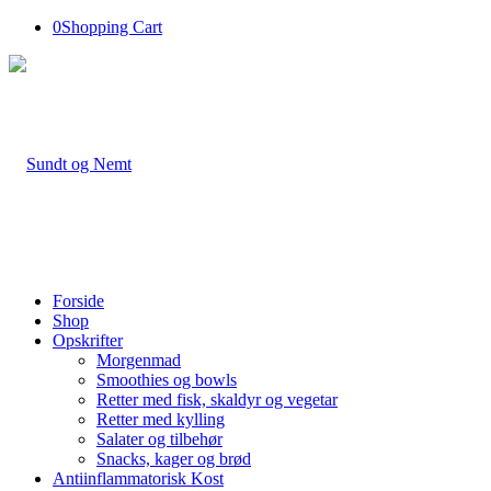
0
Shopping Cart
Forside
Shop
Opskrifter
Morgenmad
Smoothies og bowls
Retter med fisk, skaldyr og vegetar
Retter med kylling
Salater og tilbehør
Snacks, kager og brød
Antiinflammatorisk Kost