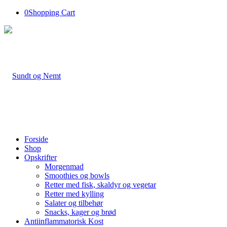
0
Shopping Cart
Forside
Shop
Opskrifter
Morgenmad
Smoothies og bowls
Retter med fisk, skaldyr og vegetar
Retter med kylling
Salater og tilbehør
Snacks, kager og brød
Antiinflammatorisk Kost