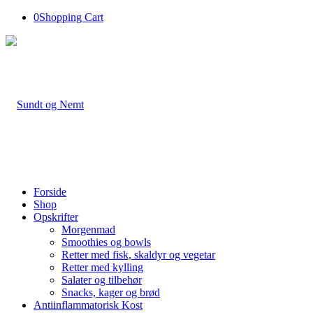
0
Shopping Cart
Forside
Shop
Opskrifter
Morgenmad
Smoothies og bowls
Retter med fisk, skaldyr og vegetar
Retter med kylling
Salater og tilbehør
Snacks, kager og brød
Antiinflammatorisk Kost