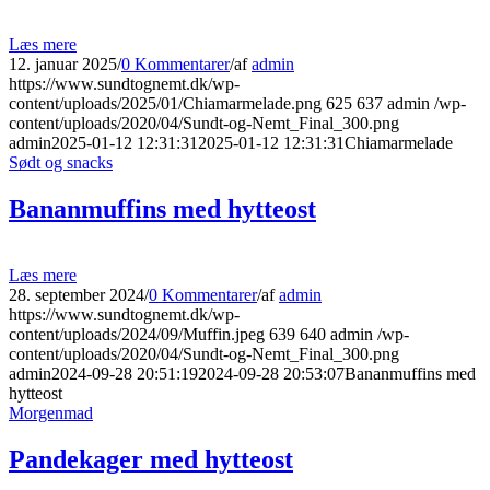
Læs mere
12. januar 2025
/
0 Kommentarer
/
af
admin
https://www.sundtognemt.dk/wp-
content/uploads/2025/01/Chiamarmelade.png
625
637
admin
/wp-
content/uploads/2020/04/Sundt-og-Nemt_Final_300.png
admin
2025-01-12 12:31:31
2025-01-12 12:31:31
Chiamarmelade
Sødt og snacks
Bananmuffins med hytteost
Læs mere
28. september 2024
/
0 Kommentarer
/
af
admin
https://www.sundtognemt.dk/wp-
content/uploads/2024/09/Muffin.jpeg
639
640
admin
/wp-
content/uploads/2020/04/Sundt-og-Nemt_Final_300.png
admin
2024-09-28 20:51:19
2024-09-28 20:53:07
Bananmuffins med
hytteost
Morgenmad
Pandekager med hytteost