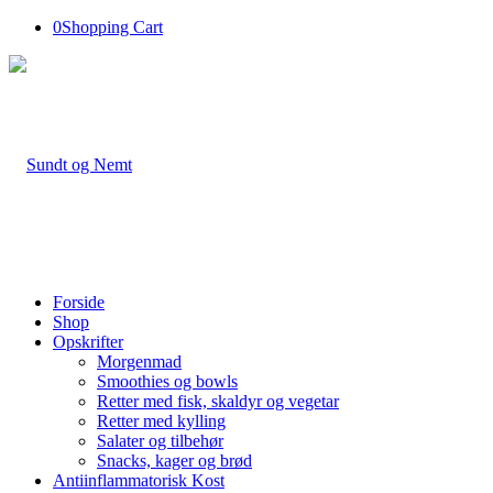
0
Shopping Cart
Forside
Shop
Opskrifter
Morgenmad
Smoothies og bowls
Retter med fisk, skaldyr og vegetar
Retter med kylling
Salater og tilbehør
Snacks, kager og brød
Antiinflammatorisk Kost