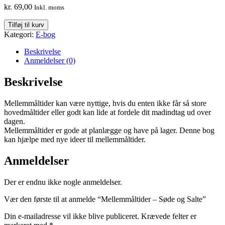
kr.
69,00
Inkl. moms
Mellemmåltider
Tilføj til kurv
-
Kategori:
E-bog
Søde
og
Beskrivelse
Salte
Anmeldelser (0)
antal
Beskrivelse
Mellemmåltider kan være nyttige, hvis du enten ikke får så store
hovedmåltider eller godt kan lide at fordele dit madindtag ud over
dagen.
Mellemmåltider er gode at planlægge og have på lager. Denne bog
kan hjælpe med nye ideer til mellemmåltider.
Anmeldelser
Der er endnu ikke nogle anmeldelser.
Vær den første til at anmelde “Mellemmåltider – Søde og Salte”
Din e-mailadresse vil ikke blive publiceret.
Krævede felter er