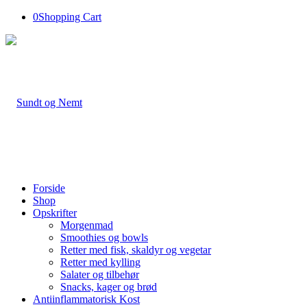
0
Shopping Cart
Forside
Shop
Opskrifter
Morgenmad
Smoothies og bowls
Retter med fisk, skaldyr og vegetar
Retter med kylling
Salater og tilbehør
Snacks, kager og brød
Antiinflammatorisk Kost