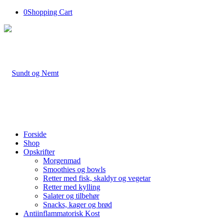
0
Shopping Cart
Forside
Shop
Opskrifter
Morgenmad
Smoothies og bowls
Retter med fisk, skaldyr og vegetar
Retter med kylling
Salater og tilbehør
Snacks, kager og brød
Antiinflammatorisk Kost